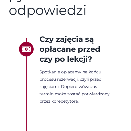
Rabaty
odpowiedzi
O Firmie
Czy zajęcia są
Blog
opłacane przed
czy po lekcji?
Rekrutacja
Spotkanie opłacamy na końcu
procesu rezerwacji, czyli przed
Kontakt
zajęciami. Dopiero wówczas
termin może zostać potwierdzony
Koszyk
przez korepetytora.
Panel Klienta