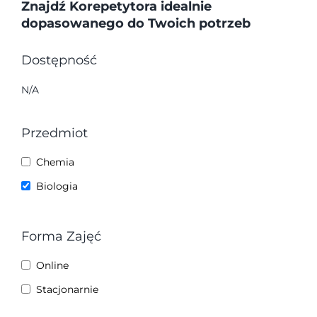
Rabaty
Znajdź Korepetytora idealnie
dopasowanego do Twoich potrzeb
O Firmie
Dostępność
N/A
Blog
Przedmiot
Rekrutacja
Chemia
Biologia
Kontakt
Forma Zajęć
Koszyk
Online
Panel Klienta
Stacjonarnie