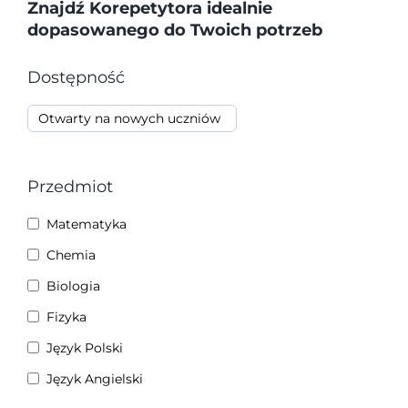
Rabaty
Znajdź Korepetytora idealnie
dopasowanego do Twoich potrzeb
O Firmie
Dostępność
Otwarty na nowych uczniów
Blog
Rekrutacja
Przedmiot
Matematyka
Kontakt
Chemia
Biologia
Koszyk
Fizyka
Język Polski
Panel Klienta
Język Angielski